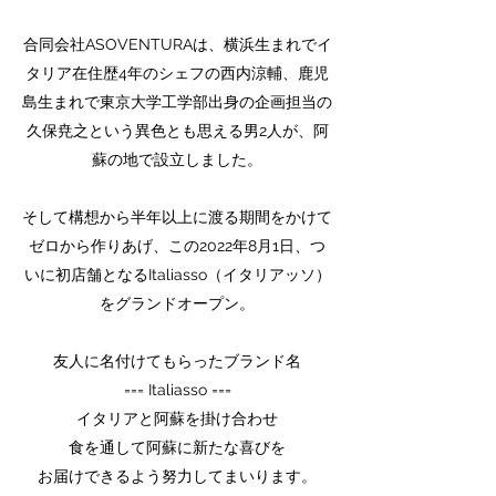
合同会社ASOVENTURAは、横浜生まれでイ
タリア在住歴4年のシェフの西内涼輔、鹿児
島生まれで東京大学工学部出身の企画担当の
久保尭之という異色とも思える男2人が、阿
蘇の地で設立しました。
そして構想から半年以上に渡る期間をかけて
ゼロから作りあげ、この2022年8月1日、つ
いに初店舗となるItaliasso（イタリアッソ）
をグランドオープン。
友人に名付けてもらったブランド名
=== Italiasso ===
イタリアと阿蘇を掛け合わせ
食を通して阿蘇に新たな喜びを
お届けできるよう努力してまいります。