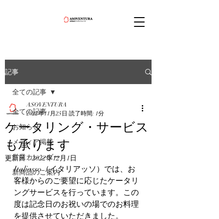
記事
全ての記事
ASOVENTURA
全ての記事
2022年11月25日
読了時間: 1分
ケータリング・サービス
お知らせ
も承ります
メディア掲載
営業カレンダー
更新日：
2022年12月1日
Italiasso（イタリアッソ）では、お
新商品のご案内
客様からのご要望に応じたケータリ
ングサービスを行っています。この
度は記念日のお祝いの場でのお料理
を提供させていただきました。