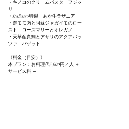
・キノコのクリームパスタ　フジッ
リ
・Italiasso特製　あか牛ラザニア
・鶏モモ肉と阿蘇ジャガイモのロー
スト　ローズマリーとオレガノ
・天草産真鯛とアサリのアクアパッ
ツァ　バゲット
《料金（目安）》
本プラン：お料理代5,000円／人 ＋ 
サービス料 ～