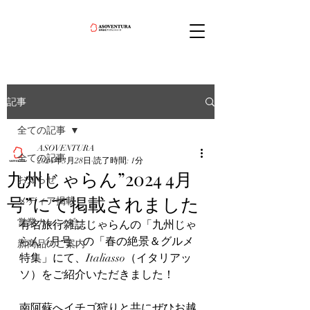
記事
全ての記事
ASOVENTURA
全ての記事
2024年3月28日
読了時間: 1分
九州じゃらん”2024 4月
お知らせ
号”にて掲載されました
メディア掲載
営業カレンダー
有名旅行雑誌じゃらんの「九州じゃ
らん 4月号」の「春の絶景＆グルメ
新商品のご案内
特集」にて、Italiasso（イタリアッ
ソ）をご紹介いただきました！
南阿蘇へイチゴ狩りと共にぜひお越