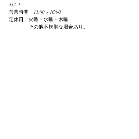
451-1
営業時間：11:00～16:00
定休日：火曜・水曜・木曜
　　　　その他不規則な場合あり。
カレンダーを参照。
電話番号：090-9492-8005
メール：info@asoventura.com
Instagram：@italiasso
備考：駐車場あり（普通車15台）
最新記事
すべて表示