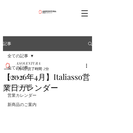
記事
全ての記事
ASOVENTURA
全ての記事
4月7日
読了時間: 2分
【2026年4月】Italiasso営
お知らせ
業日カレンダー
メディア掲載
営業カレンダー
新商品のご案内